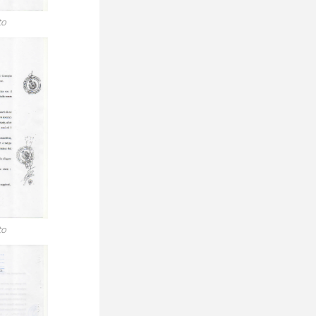
to
to