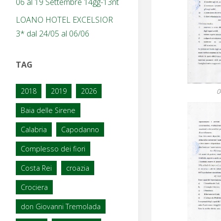
06 al 19 Settembre 14gg-13nt
LOANO HOTEL EXCELSIOR
3* dal 24/05 al 06/06
TAG
2018
2019
2026
0
Baia delle Sirene
Calabria
Capodanno
Complesso dei fiori
Costa Rei
croazia
Crociera
don Giovanni Tremolada