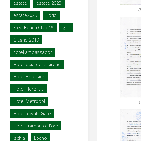
estate
estate 2023
0
estate2025
Forio
Free Beach Club 4*
gite
Giugno 2019
hotel ambassador
Hotel baia delle sirene
Hotel Excelsior
Hotel Florentia
Hotel Metropol
1
Hotel Royals Gate
Hotel Tramonto d'oro
Ischia
Loano