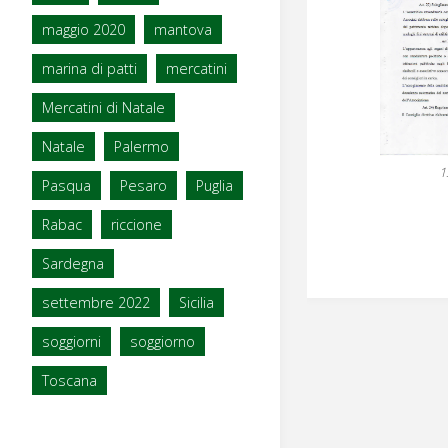
maggio 2020
mantova
marina di patti
mercatini
Mercatini di Natale
Natale
Palermo
1
Pasqua
Pesaro
Puglia
Rabac
riccione
Sardegna
settembre 2022
Sicilia
soggiorni
soggiorno
Toscana