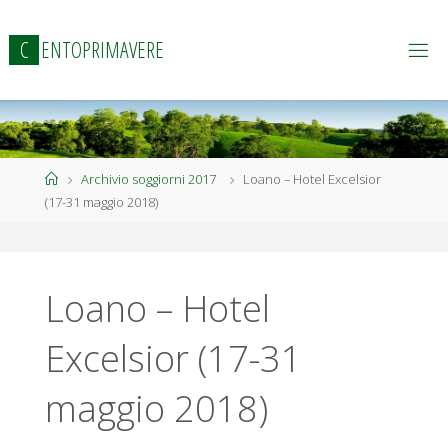
Salta
al
C
E
N
T
O
P
R
I
M
A
V
E
R
E
contenuto
Home
Archivio soggiorni 2017
Loano – Hotel Excelsior
(17-31 maggio 2018)
Loano – Hotel
Excelsior (17-31
maggio 2018)