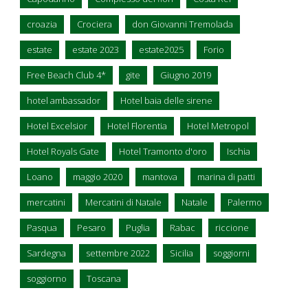
croazia
Crociera
don Giovanni Tremolada
estate
estate 2023
estate2025
Forio
Free Beach Club 4*
gite
Giugno 2019
hotel ambassador
Hotel baia delle sirene
Hotel Excelsior
Hotel Florentia
Hotel Metropol
Hotel Royals Gate
Hotel Tramonto d'oro
Ischia
Loano
maggio 2020
mantova
marina di patti
mercatini
Mercatini di Natale
Natale
Palermo
Pasqua
Pesaro
Puglia
Rabac
riccione
Sardegna
settembre 2022
Sicilia
soggiorni
soggiorno
Toscana