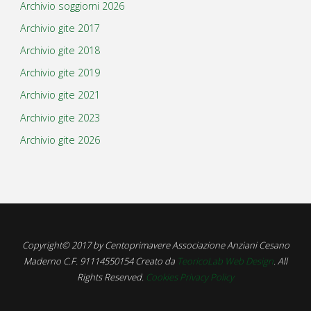
Archivio soggiorni 2026
Archivio gite 2017
Archivio gite 2018
Archivio gite 2019
Archivio gite 2021
Archivio gite 2023
Archivio gite 2026
Copyright© 2017 by Centoprimavere Associazione Anziani Cesano
Maderno C.F. 91114550154 Creato da
TeoricoLab Web Design
. All
Rights Reserved.
Cookies Privacy Policy