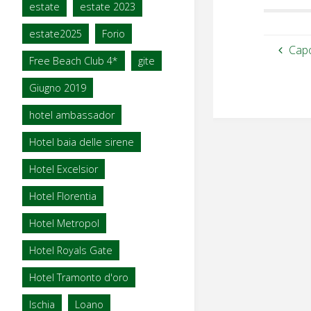
estate
estate 2023
estate2025
Forio
Cap
Free Beach Club 4*
gite
Giugno 2019
hotel ambassador
Hotel baia delle sirene
Hotel Excelsior
Hotel Florentia
Hotel Metropol
Hotel Royals Gate
Hotel Tramonto d'oro
Ischia
Loano