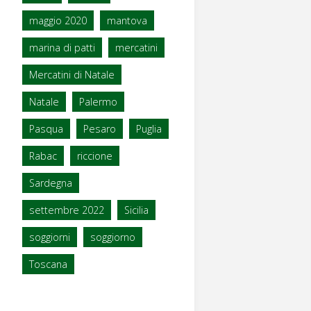
maggio 2020
mantova
marina di patti
mercatini
Mercatini di Natale
Natale
Palermo
Pasqua
Pesaro
Puglia
Rabac
riccione
Sardegna
settembre 2022
Sicilia
soggiorni
soggiorno
Toscana