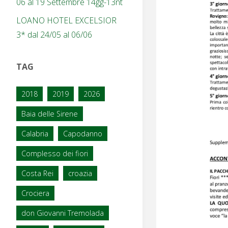
06 al 19 Settembre 14gg-13nt
LOANO HOTEL EXCELSIOR
3* dal 24/05 al 06/06
TAG
2018
2019
2026
Baia delle Sirene
Calabria
Capodanno
Complesso dei fiori
Costa Rei
croazia
Crociera
don Giovanni Tremolada