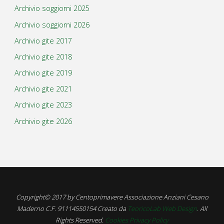
Archivio soggiorni 2025
Archivio soggiorni 2026
Archivio gite 2017
Archivio gite 2018
Archivio gite 2019
Archivio gite 2021
Archivio gite 2023
Archivio gite 2026
Copyright© 2017 by Centoprimavere Associazione Anziani Cesano
Maderno C.F. 91114550154 Creato da
TeoricoLab Web Design
. All
Rights Reserved.
Cookies Privacy Policy