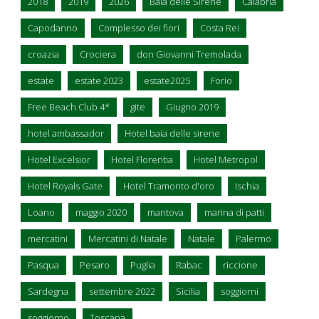
2018
2019
2026
Baia delle Sirene
Calabria
Capodanno
Complesso dei fiori
Costa Rei
croazia
Crociera
don Giovanni Tremolada
estate
estate 2023
estate2025
Forio
Free Beach Club 4*
gite
Giugno 2019
hotel ambassador
Hotel baia delle sirene
Hotel Excelsior
Hotel Florentia
Hotel Metropol
Hotel Royals Gate
Hotel Tramonto d'oro
Ischia
Loano
maggio 2020
mantova
marina di patti
mercatini
Mercatini di Natale
Natale
Palermo
Pasqua
Pesaro
Puglia
Rabac
riccione
Sardegna
settembre 2022
Sicilia
soggiorni
soggiorno
Toscana