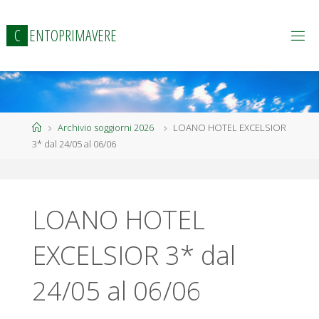
Salta
al
C
E
N
T
O
P
R
I
M
A
V
E
R
E
contenuto
Home
Archivio soggiorni 2026
LOANO HOTEL EXCELSIOR
3* dal 24/05 al 06/06
LOANO HOTEL
EXCELSIOR 3* dal
24/05 al 06/06