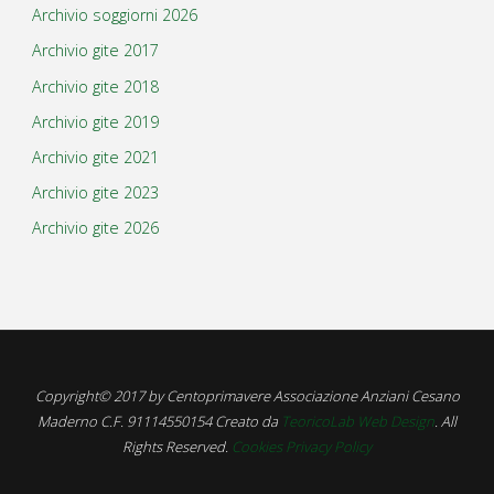
Archivio soggiorni 2026
Archivio gite 2017
Archivio gite 2018
Archivio gite 2019
Archivio gite 2021
Archivio gite 2023
Archivio gite 2026
Copyright© 2017 by Centoprimavere Associazione Anziani Cesano
Maderno C.F. 91114550154 Creato da
TeoricoLab Web Design
. All
Rights Reserved.
Cookies Privacy Policy