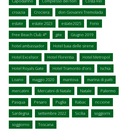
Capodanno
Complesso dei fiori
Costa Rei
croazia
Crociera
don Giovanni Tremolada
estate
estate 2023
estate2025
Forio
Free Beach Club 4*
gite
Giugno 2019
hotel ambassador
Hotel baia delle sirene
Hotel Excelsior
Hotel Florentia
Hotel Metropol
Hotel Royals Gate
Hotel Tramonto d'oro
Ischia
Loano
maggio 2020
mantova
marina di patti
mercatini
Mercatini di Natale
Natale
Palermo
Pasqua
Pesaro
Puglia
Rabac
riccione
Sardegna
settembre 2022
Sicilia
soggiorni
soggiorno
Toscana