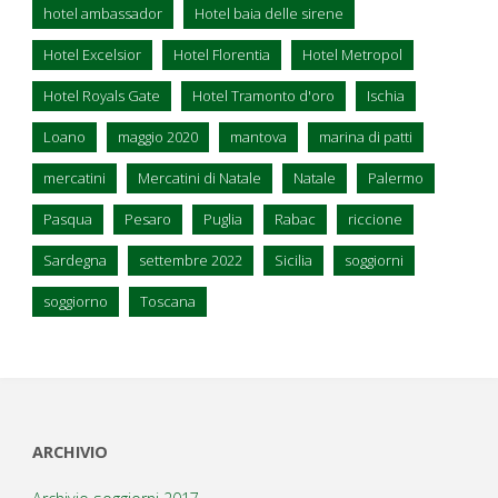
hotel ambassador
Hotel baia delle sirene
Hotel Excelsior
Hotel Florentia
Hotel Metropol
Hotel Royals Gate
Hotel Tramonto d'oro
Ischia
Loano
maggio 2020
mantova
marina di patti
mercatini
Mercatini di Natale
Natale
Palermo
Pasqua
Pesaro
Puglia
Rabac
riccione
Sardegna
settembre 2022
Sicilia
soggiorni
soggiorno
Toscana
ARCHIVIO