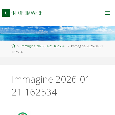
Salta
al
C
E
N
T
O
P
R
I
M
A
V
E
R
E
contenuto
Home
Immagine 2026-01-21 162534
Immagine 2026-01-21
162534
Immagine 2026-01-
21 162534