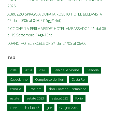
2026
ABRUZZO SPIAGGIA DORATA ROSETO HOTEL BELLAVISTA
4* dal 20/06 al 04/07 (15gg/14nt)
RICCIONE “LA PERLA VERDE” HOTEL AMBASSADOR 4* dal 06
al 19 Settembre 14gg-13nt
LOANO HOTEL EXCELSIOR 3* dal 24/05 al 06/06
TAG
2018
2019
2026
Baia delle Sirene
Calabria
Capodanno
Complesso dei fiori
Costa Rei
croazia
Crociera
don Giovanni Tremolada
estate
estate 2023
estate2025
Forio
Free Beach Club 4*
gite
Giugno 2019