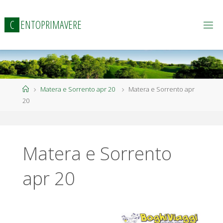
Salta
al
C
E
N
T
O
P
R
I
M
A
V
E
R
E
contenuto
Home
Matera e Sorrento apr 20
Matera e Sorrento apr
20
Matera e Sorrento
apr 20