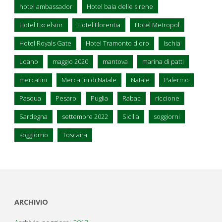
hotel ambassador
Hotel baia delle sirene
Hotel Excelsior
Hotel Florentia
Hotel Metropol
Hotel Royals Gate
Hotel Tramonto d'oro
Ischia
Loano
maggio 2020
mantova
marina di patti
mercatini
Mercatini di Natale
Natale
Palermo
Pasqua
Pesaro
Puglia
Rabac
riccione
Sardegna
settembre 2022
Sicilia
soggiorni
soggiorno
Toscana
ARCHIVIO