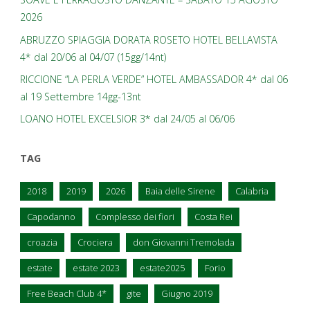
2026
ABRUZZO SPIAGGIA DORATA ROSETO HOTEL BELLAVISTA
4* dal 20/06 al 04/07 (15gg/14nt)
RICCIONE “LA PERLA VERDE” HOTEL AMBASSADOR 4* dal 06
al 19 Settembre 14gg-13nt
LOANO HOTEL EXCELSIOR 3* dal 24/05 al 06/06
TAG
2018
2019
2026
Baia delle Sirene
Calabria
Capodanno
Complesso dei fiori
Costa Rei
croazia
Crociera
don Giovanni Tremolada
estate
estate 2023
estate2025
Forio
Free Beach Club 4*
gite
Giugno 2019